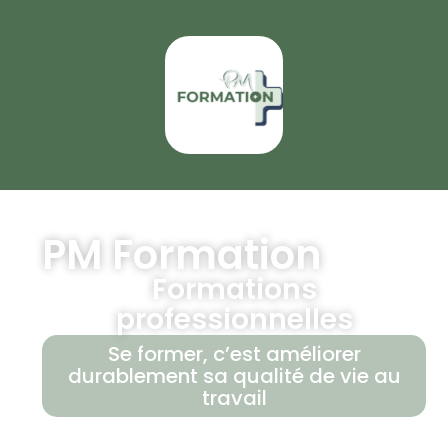
PM Formation
Formations
professionnelles
Se former, c’est améliorer
durablement sa qualité de vie au
travail